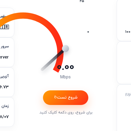
۲۵
موقعی
 🇮🇷
۰
۱۰۰
سرور 
rver
0.00
آی‌پی
Mbps
73.***.182
شروع تست
↻
زمان 
برای شروع، روی دکمه کلیک کنید.
 - 20:39