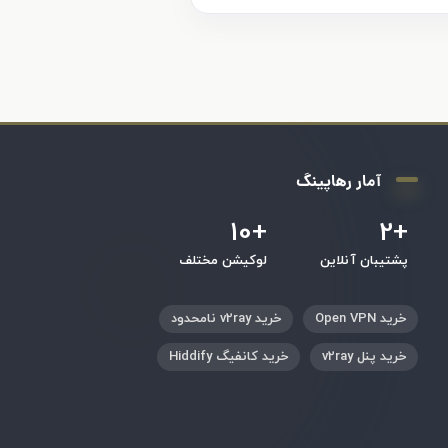
آمار رهاپینگ
+10
+2
پشتیبان آنلاین
لوکیشن مختلف
خرید Open VPN
خرید v2ray نامحدود
خرید پنل v2ray
خرید کانفیگ Hiddify