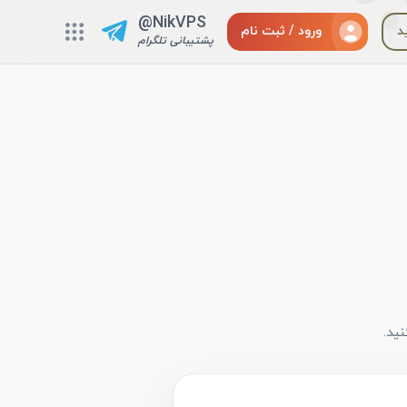
@NikVPS
د
ورود / ثبت نام
پشتیبانی تلگرام
ید.