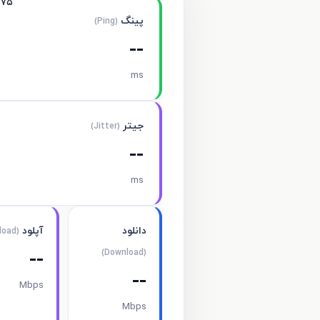
۷۵
پینگ
(Ping)
--
ms
جیتر
(Jitter)
--
ms
دانلود
آپلود
(Upload)
--
(Download)
--
Mbps
Mbps