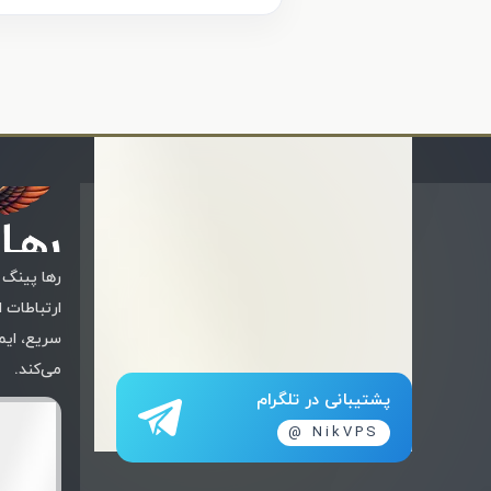
رها ‌پینگ 
ارتباطات 
سریع، ایمن
می‌کند.
پشتیبانی در تلگرام
NikVPS @