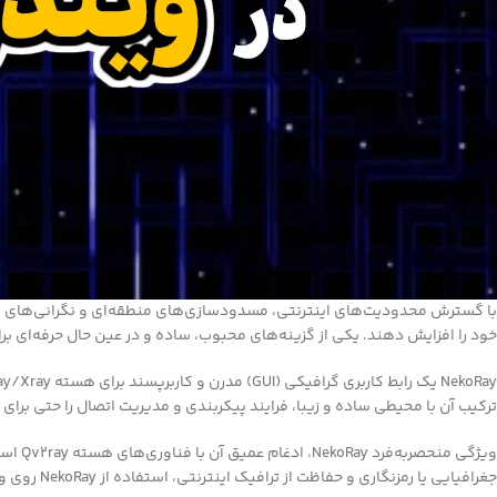
خود را افزایش دهند. یکی از گزینه‌های محبوب، ساده و در عین حال حرفه‌ای برای استفاده از V2Ray روی ویندوز،
ترکیب آن با محیطی ساده و زیبا، فرایند پیکربندی و مدیریت اتصال را حتی برای 
ویژگی
جغرافیایی یا رمزنگاری و حفاظت از ترافیک اینترنتی، استفاده از NekoRay روی ویندوز یک انتخاب هوشمندانه و کارآمد خواهد بود.