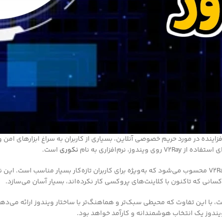
 نرم‌افزاری به نام
نکوری
است.
کسانی که تاکنون با کلاینت‌های پروکسی کار نکرده‌اند، بسیار آسان می‌سازد.
 منحصربه‌فرد NekoRay، ادغام عمیق آن با فناوری‌های هسته Qv2ray است، با این تفاوت که محیطی سبک‌تر و هماهنگ