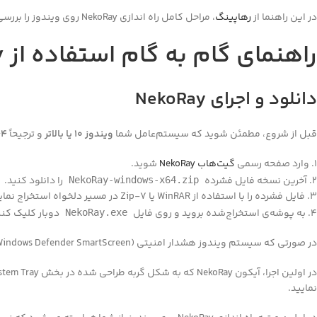
در این راهنما از
رهاپینگ
، مراحل کامل راه اندازی NekoRay روی ویندوز را بررسی خواهیم کرد تا پس از
راهنمای گام به گام استفاده از NekoRay روی ویندوز
دانلود و اجرای NekoRay
قبل از شروع، مطمئن شوید که سیستم‌عامل شما
ویندوز ۱۰ یا بالاتر
و ترجیحاً
۶۴ بی
۱. وارد صفحه رسمی
گیت‌هاب NekoRay
شوید.
۲. آخرین نسخه فایل فشرده
را دانلود کنید.
NekoRay-windows-x64.zip
۳. فایل فشرده را با استفاده از WinRAR یا 7-Zip در مسیر دلخواه استخراج نمایید.
۴. به پوشه‌ی استخراج‌شده بروید و روی فایل
دوبار کلیک کنید
NekoRay.exe
در صورتی که سیستم ویندوز هشدار امنیتی (Windows Defender SmartScreen) نمایش داد، روی
در اولین اجرا، آیکون NekoRay که به شکل گربه طراحی شده در بخش System Tray (گوشه پایین سمت راست صفحه) ظاهر خواهد شد. برای ورود به رابط اصلی، کافی‌ست روی آیکون راست‌کلیک کرده و گزینه
نمایید.