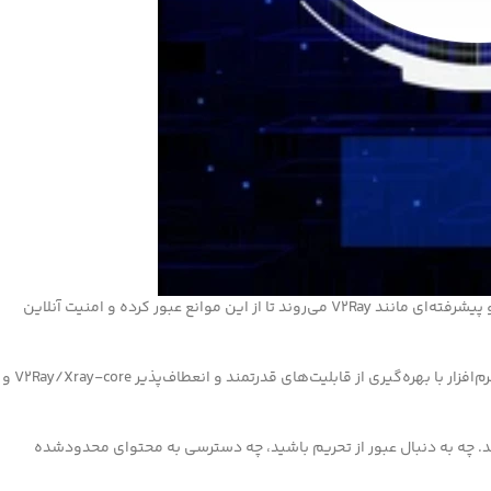
با گسترش محدودیت‌های اینترنتی، مسدودسازی‌های منطقه‌ای و نگرانی‌های فزاینده در مورد حریم خصوصی آنلاین، بسیاری از کاربران به سراغ ابزارهای امن و پیشرفته‌ای مانند V2Ray می‌روند تا از این موانع عبور کرده و امنیت آنلاین
NekoRay یک رابط کاربری گرافیکی (GUI) مدرن و کاربرپسند برای هسته V2Ray/Xray محسوب می‌شود که به‌ویژه برای کاربران تازه‌کار بسیار مناسب است. این نرم‌افزار با بهره‌گیری از قابلیت‌های قدرتمند و انعطاف‌پذیر V2Ray/Xray-core و
‌تر با ساختار ویندوز ارائه می‌دهد. چه به دنبال عبور از تحریم باشید، چه دسترسی به محتوای محدودشده