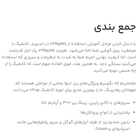
مع بندی
با دنبال کردن مراحل آموزش استفاده از V2RayNG در اندروید، کانفیگ با
موفقیت روی گوشی شما run می‌شود. هرچند V2RayNG یک ابزار قدرتمند
ت، اما کیفیت نهایی تجربه شما به شدت به تنظیمات و سروری که استفاده
‌کنید بستگی دارد. به همین علت، فوق العاده مهم است که کانفیگ را از
 منبعی تهیه می‌کنید.
تخریم که بگوییم ویژگی‌های زیر، تنها بخشی از عواملی هستند که
انان رهاپینگ، ما را بهترین منبع برای تهیه کانفیگ v2ray می‌دانند.
سرورهای با تأخیر پایین، پینگ زیر 300 و آپتایم بالا؛
پشتیبانی از انواع پروتکل‌ها؛
بدون محدودیت از طرف ابزارهای گوگل و سرور پلتفرم‌هایی مانند
اسپاتیفای و Steam؛