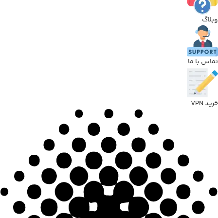
لاگ
اس با ما
د VPN