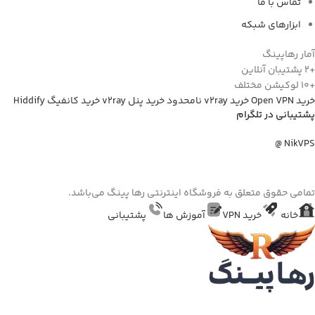
تماس با ما
ابزارهای شبکه
ار رهاپینگ
پشتیبان آنلاین
لوکیشن مختلف
Open VPN
خرید v2ray نامحدود
خرید پنل v2ray
خرید کانفیگ Hiddify
تیبانی در تلگرام
NikVPS
امی حقوق متعلق به فروشگاه اینترنتی رها پینگ می‌باشد.
خانه
خرید VPN
آموزش ها
پشتیبانی