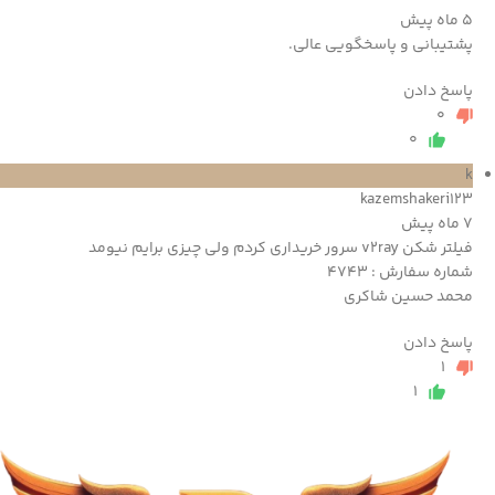
5 ماه پیش
پشتیبانی و پاسخگویی عالی.
پاسخ دادن
0
0
k
kazemshakeri123
7 ماه پیش
فیلتر شکن v2ray سرور خریداری کردم ولي چیزي برایم نیومد
شماره سفارش : 4743
محمد حسین شاکری
پاسخ دادن
1
1