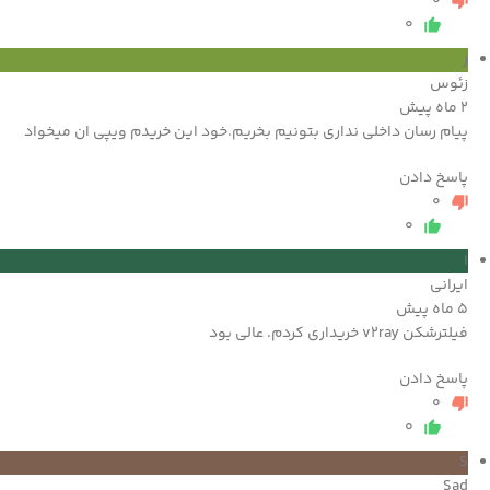
0
0
ز
زئوس
2 ماه پیش
پیام رسان داخلی نداری بتونیم بخریم.خود این خریدم ویپی ان میخواد
پاسخ دادن
0
0
ا
ایرانی
5 ماه پیش
فیلترشکن v2ray خریداری کردم. عالی بود
پاسخ دادن
0
0
S
Sad