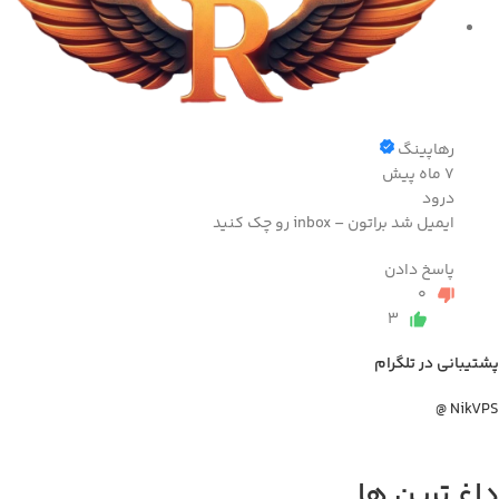
رهاپینگ
7 ماه پیش
درود
ایمیل شد براتون – inbox رو چک کنید
پاسخ دادن
0
3
تیبانی در تلگرام
NikVPS
اغ ترین ها