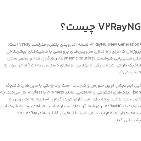
V2RayN چیست؟
V2RayNG (New Generation) نسخه اندرویدی پلتفرم قدرتمند V2Ray است؛
وژه‌ای که برای راه‌اندازی سرویس‌های پروکسی با قابلیت‌های پیشرفته‌ای
مثل مسیریابی هوشمند (Dynamic Routing)، رمزنگاری TLS و مخفی‌سازی
افیک طراحی شده و یکی از بهترین ابزارهای دسترسی به نت آزاد در ایران به
اب می‌آید.
ن اپلیکیشن اوپن سورس و کم‌حجم است و به‌راحتی با فایل‌های کانفیگ
json، لینک‌های اشتراکی و URIهایی مانند vmess:// یا vless:// کار می‌کند. چه
ربر عادی باشید و چه برای امور کاری، ترید، گیم یا استریم به نت پرسرعت
نیازمندید، V2RayNG برای شما گزینه‌ای بسیار مناسب خواهد بود. به‌علاوه، این
برنامه به‌طور منظم آپدیت می‌شود تا از آخرین قابلیت‌های core V2Ray
تیبانی کند.