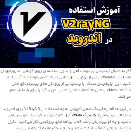
V2Ray در اندروید
ر به دنبال اینترنتی پرسرعت، امن و بدون سا*نسور روی گوشی اندرویدی‌تان
هستید، V2RayNG یکی از بهترین ابزارهایی است که می‌توانید به آن اعتماد
ید. این اپلیکیشن سبک، با پشتیبانی از پروتکل‌های پیشرفته‌ای مثل
VMess، VLESS و حتی Reality، امکان اتصال امن و آزاد را برای شما فراهم
‌کند.
در این مقاله، رهاپینگ ضمن آموزش نحوه استفاده از V2RayNG روی اندروید،
 نکاتی درباره
خرید کانفیگ V2Ray
نیز اشاره خواهد کرد. چه کاربر حرفه‌ای
شید و چه اولین‌بارتان باشد که با برنامه‌های پروکسی کار می‌کنید، نگران
اشید. مراحل کاملاً ساده هستند و در چند دقیقه به نتیجه می‌رسید.